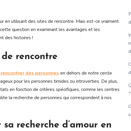
P
r en utilisant des sites de rencontre. Mais est-ce vraiment
d
s cette question en examinant les avantages et les
I
t des histoires !
m
d
 de rencontre
C
d
 rencontrer des personnes
en dehors de notre cercle
ntageux pour les personnes timides ou introverties. De plus,
Q
ultats en fonction de critères spécifiques, comme les centres
?
acilite la recherche de personnes qui correspondent à nos
C
s
ir sa recherche d’amour en